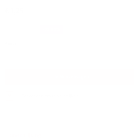
€ 1,25
€ 1,51
€ 6,05
-75.00%
Aantal
In Winkelwagen
Toevoegen om te vergelijken
Omschrijving