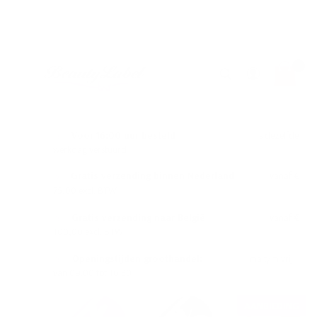
Let op Zomerrooster Aangepaste openings en
verzendtijden!!
Ga
Wink
naar
de
inhoud
Voor 16:00 uur besteld
is dezelfde
werkdag verstuurd
Gratis verzending binnen Nederland
vanaf €
75,00 excl. BTW
Gratis verzending naar België
vanaf €
100,00 excl. BTW
Openingstijden groothandel:
ma t/m vrij
van 09:00 tot 16:30
Ga
Ga
AANBIEDING
naar
naar