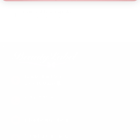
U kunt ook bij ons ophalen
maandag tot vrijdag van 09:00 tot 16:30
Honderdland 394
2676 LV Maasdijk
0174 23 75 90
info@beauty-label.nl
Maandag t/m vrijdag