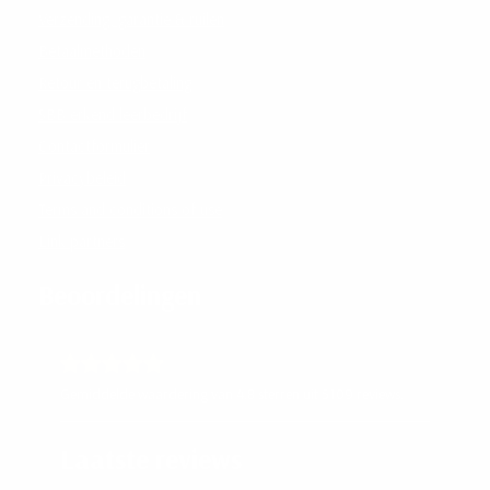
Verzending, garantie & ruilen
Betaalmethoden
Retour en terugbetaling
SBB erkend leerbedrijf
Contactformulier
Privacybeleid
Terms and conditions of use
Link partners
Beoordelingen
Gemiddelde waardering van 4.8 sterren uit 5109 reviews.
Laatste reviews