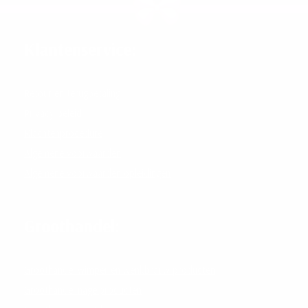
Klantenservice:
Retour en terugbetaling
Privacy beleid
Klachtenprocedure
Algemene voorwaarden
Algemene voorwaarden opleidingen
Erkend leerbedrijf SBB
Groothandel:
Groothandel wimper en wenkbrauw producten
Groothandel nagelproducten