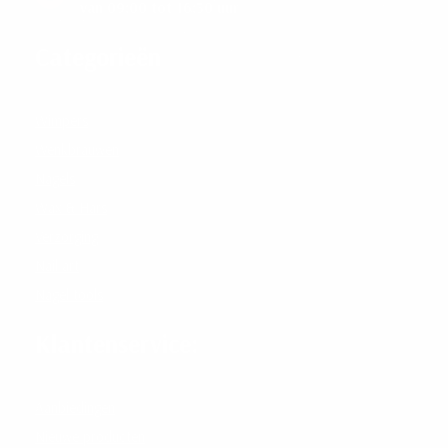
van 09:00 tot 16:30 uur
Categorieën
Wimpers
Wenkbrauwen
Nagels
Wax & Hars
Verzorging
Nail art
Nagel tools
Klantenservice:
Aanbiedingen
Nieuwe producten