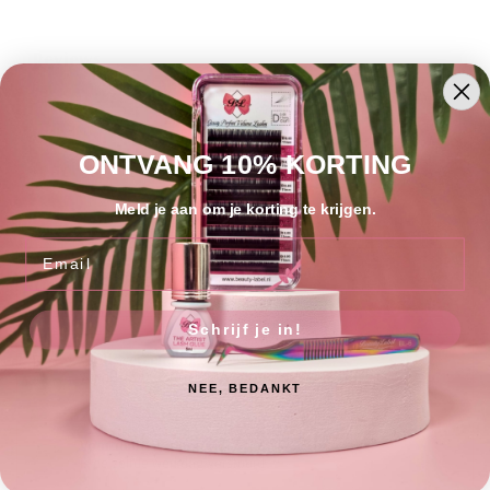
Reviews
ONTVANG 10% KORTING
Meld je aan om je korting te krijgen.
Email
Gratis verzending binnen Nederland
vanaf € 75,00 excl. BTW
Schrijf je in!
Gratis verzending naar België
vanaf € 100,00 excl. BTW
NEE, BEDANKT
Voor 16:00 uur besteld
is de zelfde werkdag verstuurd