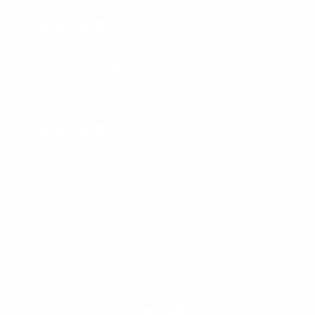
5
/ 5
Steffi - 1 Jan 1970
Fantastisch product
Mega fijn product om je aplicatie toe te voegen
5
/ 5
Glow up beauty bar - 1 Jan 1970
Sjablonen
Zijn sterk perfect voor verlenging Biab of acryl
Alle reviews lezen