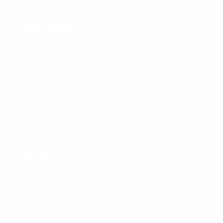
Groothandel wax&hars
Opleidingen:
One by One techniek
Russian Volume Techniek
Lashlift Training
Allround Browstyling cursus
BIAB & Combi Manicure Training
Acryl Basisopleiding
Socials
Facebook
Instagram