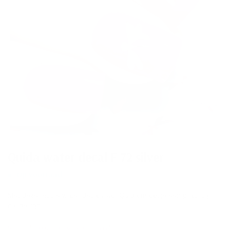
Quida water decal F 72 silver
Op voorraad
Met deze mooie water decals van Quida maak je een prachtig
naildesign.
Schrijf de eerste review over dit product