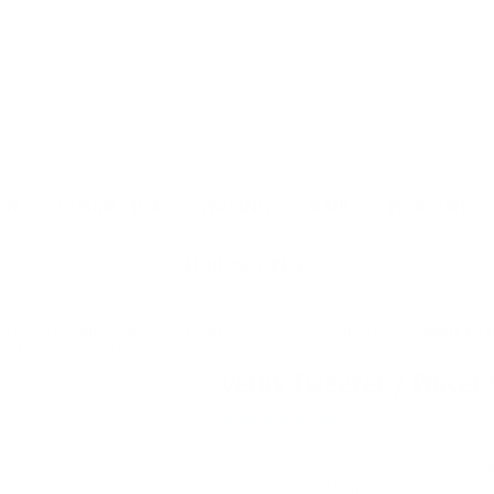
 op Zomerrooster Aangepaste openings en verzendtijd
Zoek
EN
COSMETICA
WAXING
HAIR
PEDICURE
HOROSCOPEN
tis verzending binnen Nederland
Gratis verzending
€ 75,00 excl. BTW
vanaf € 100,00 excl. B
Vetus Tweezer / Pincet 
Op voorraad
Het pincet verwijdert heel gemakkelijk
dermatologen. De gebogen punt is ontw