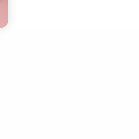
:
Beoordelingen
Gemiddelde waardering van 4.8
sterren uit 5109 reviews.
len
Laatste reviews
5
/ 5
Steffi - 1 Jan 1970
se
Fantastisch product