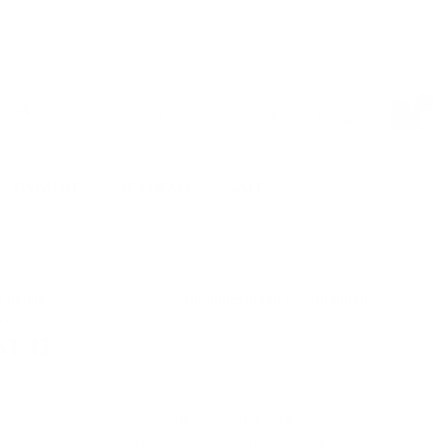
en!!
Wink
Contact
Verlanglijst
Inloggen
Zoek
HYGIËNE
ACADEMY
SALE
MERKEN
 naar België
Openingstijden groothandel:
TW
ma t/m vrij van 09:00 tot 16:30
ST-12
 alle vreemde voorwerpen onder de huid. Ideaal voor
orpen om harde voorwerpen zoals splinters vast te