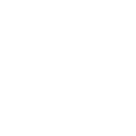
houden. Het pincet is ook perfect om t
wimperextensions behandeling.
Gebruik:
Houd het pincet plat tegen de 
richting van de splinter (of ander vre
de huidporiën open zijn.
Onderhoud:
Reinig na elk gebruik. G
punten van het pincet schoon te make
Schrijf de eerste review over dit product
€ 7,99
€ 9,67
Aantal
In Winkelwagen
Toevoegen om te vergelijken