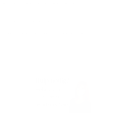
e gebruiken om de wimpers te isoleren tijdens een
huid zo dicht mogelijk bij de haarwortel en trek in de
emd voorwerp). Voor het beste resultaat gebruiken wanneer
ebruik een katoenen doek of een alcoholdoekje om de
n