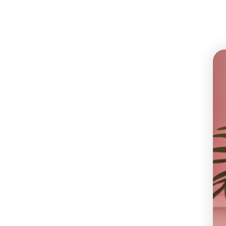
Omschrijving
Reviews
Gratis verzending binnen
Nederland
v
vanaf € 75,00 excl. BTW