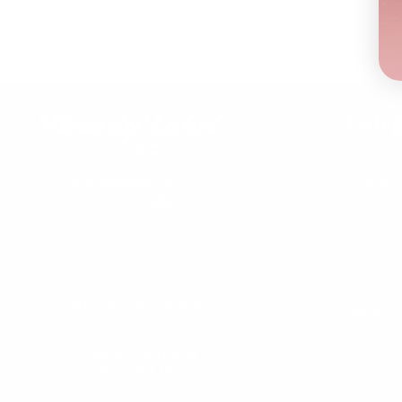
Categ
Wimpers
Honderdland 394
2676 LV Maasdijk
Wenkbra
Nagels
0174 23 75 90
Wax & Ha
Verzorgin
info@beauty-label.nl
Nail art
Nagel too
Maandag t/m vrijdag
van 09:00 tot 16:30 uur