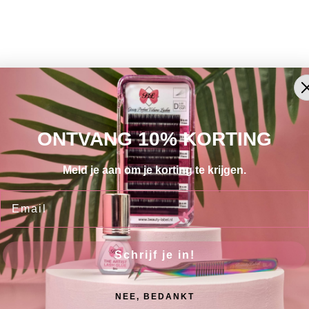
ONTVANG 10% KORTING
Meld je aan om je korting te krijgen.
Email
Schrijf je in!
Gratis verzending naar België
Voor 16:00 uur besteld
anaf € 100,00 excl. BTW
is de zelfde werkdag verst
NEE, BEDANKT