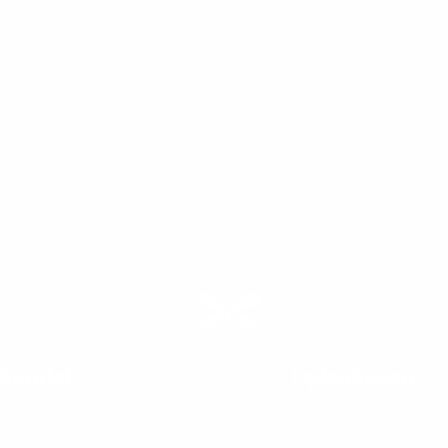
Link partners
handel:
Opleidingen:
del wimper en wenkbrauw producten
One by One techniek