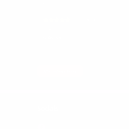
Mega fijn product om je aplicatie toe te voegen
5
/ 5
Glow up beauty bar - 1 Jan 1970
Sjablonen
Zijn sterk perfect voor verlenging Biab of acryl
Alle reviews lezen
Socials
Facebook