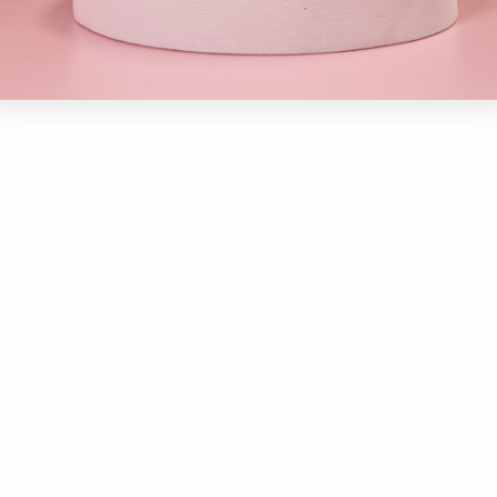
orieën
Klantenservice
Aanbiedingen
uwen
Nieuwe producten
Verzending, garantie & rui
rs
Betaalmethoden
g
Retour en terugbetaling
SBB erkend leerbedrijf
ls
Contactformulier
Privacybeleid
Terms and conditions of u