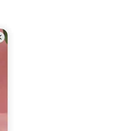
U kunt ook bij ons ophalen
uurd
maandag tot vrijdag van 09:00 tot 16:30